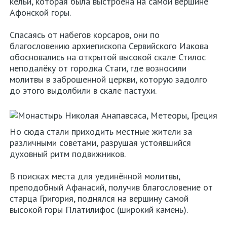
кельи, которая была выстроена на самой вершине
авто
Афонской горы.
в
Спасаясь от набегов корсаров, они по
Греции
благословению архиепископа Сервийского Иакова
обосновались на открытой высокой скале Стилос
Карта
неподалёку от городка Стаги, где возносили
молитвы в заброшенной церкви, которую задолго
сайта
до этого выдолбили в скале пастухи.
О
нас
Но сюда стали приходить местные жители за
Контакты
различными советами, разрушая устоявшийся
духовный ритм подвижников.
Политика
В поисках места для уединённой молитвы,
конфиденциальности
преподобный Афанасий, получив благословение от
старца Григория, поднялся на вершину самой
высокой горы Платилифос (широкий камень).