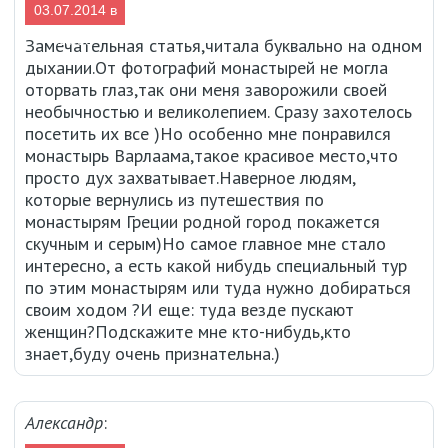
03.07.2014 в
15:08
Замечательная статья,читала буквально на одном
дыхании.От фотографий монастырей не могла
оторвать глаз,так они меня заворожили своей
необычностью и великолепием. Сразу захотелось
посетить их все )Но особенно мне понравился
монастырь Варлаама,такое красивое место,что
просто дух захватывает.Наверное людям,
которые вернулись из путешествия по
монастырям Греции родной город покажется
скучным и серым)Но самое главное мне стало
интересно, а есть какой нибудь специальный тур
по этим монастырям или туда нужно добираться
своим ходом ?И еще: туда везде пускают
женщин?Подскажите мне кто-нибудь,кто
знает,буду очень признательна.)
Александр
: