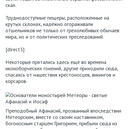
скал.
Труднодоступные пещеры, расположенные на
крутых склонах, надёжно огораживали
отшельников не только от грехолюбивых обычаев
мира, но и от политических преследований.
Аттика
[direct3]
Салоники
Некоторые прятались здесь ещё во времена
иконоборческих гонений, другие приходили сюда,
Крит
спасаясь от нашествия крестоносцев, викингов и
корсаров.
Родос
Кос
Преподобный Афанасий, прозванный впоследствии
Корфу
Метеорским, вместе со своим наставником,
богоносным старцем Григорием, прибыли сюда из
Аренда