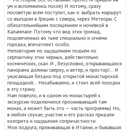
ум и вспомнились после) И потому, сразу
посоветую всем поступит, как я: выбрать маршрут
со въездом в Грецию с севера, через Метеоры. С
обязательнейшим посещением и ночёвкой в
Калампаке. Потому что вид этих громад,
подсвеченных во тьме специально и огнями
городка, впечатляет особо.
Неповторим по ощущениям подъём по
серпантину этих чёрных, действительно
космических, скал. И , безусловно, открывающаяся
панорама долины сверху, и ветер, и простор!… И
ужасающая бездна под открытой монастырской
площадкой… Незабываемо, и стоит всей поездки
в эту страну.
Нам повезло, и в одном из монастырей к
экскурсии подключился прооживающий там
монах, а может быть это — часть программы) Но,
в любом случае, участие и его рассказ придали
колорита и ощущения сопричастности.
Моя подруга, прлживающая в Италии, и бывавшая