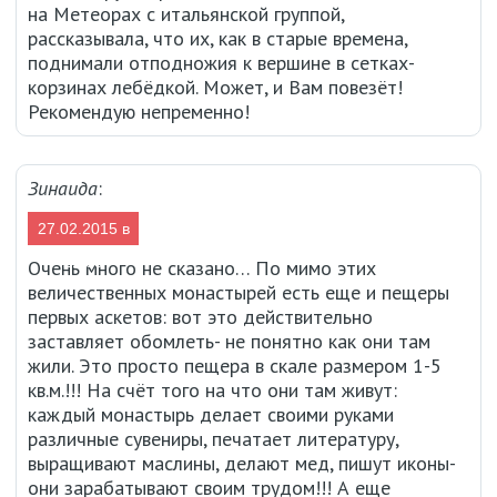
на Метеорах с итальянской группой,
рассказывала, что их, как в старые времена,
поднимали отподножия к вершине в сетках-
корзинах лебёдкой. Может, и Вам повезёт!
Рекомендую непременно!
Зинаида
:
27.02.2015 в
21:55
Очень много не сказано… По мимо этих
величественных монастырей есть еще и пещеры
первых аскетов: вот это действительно
заставляет обомлеть- не понятно как они там
жили. Это просто пещера в скале размером 1-5
кв.м.!!! На счёт того на что они там живут:
каждый монастырь делает своими руками
различные сувениры, печатает литературу,
выращивают маслины, делают мед, пишут иконы-
они зарабатывают своим трудом!!! А еще