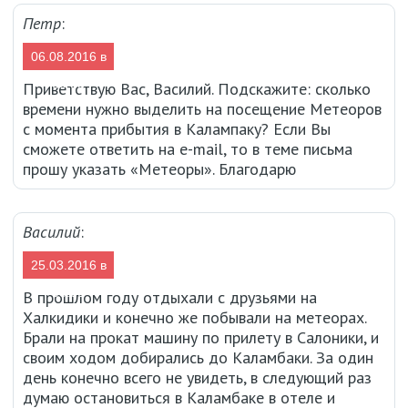
Петр
:
06.08.2016 в
00:38
Приветствую Вас, Василий. Подскажите: сколько
времени нужно выделить на посещение Метеоров
с момента прибытия в Калампаку? Если Вы
сможете ответить на e-mail, то в теме письма
прошу указать «Метеоры». Благодарю
Василий
:
25.03.2016 в
08:00
В прошлом году отдыхали с друзьями на
Халкидики и конечно же побывали на метеорах.
Брали на прокат машину по прилету в Салоники, и
своим ходом добирались до Каламбаки. За один
день конечно всего не увидеть, в следующий раз
думаю остановиться в Каламбаке в отеле и