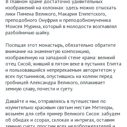
В главном храме достаточно удивительных
изображений на колоннах: здесь можно отыскать
лики Пимена Великого, Макария Египетского,
преподобного Онуфрия и преподобномученика
Моисея Мурина, который в молодости возглавлял
разбойничью шайку.
Посещая этот монастырь, обязательно обратите
внимание на знаменитую композицию,
изображённую на западной стене храма: великий
отец Сисой, живший в пятом веке в пустынях Египта
и пользовавшийся непререкаемым авторитетом у
всех пустынников, опустившись на колени перед
гробницей Александра Великого, оплакивает
земную славу, почести и суету.
Давайте и мы, отправляясь в путешествие по
изумительно красивым святым местам Метеоры,
возьмём для себя пример Великого Сисоя: забудем
об обидах и ссорах, склоках и интригах, оставим
земную суету, простим всех недоброжелателей и