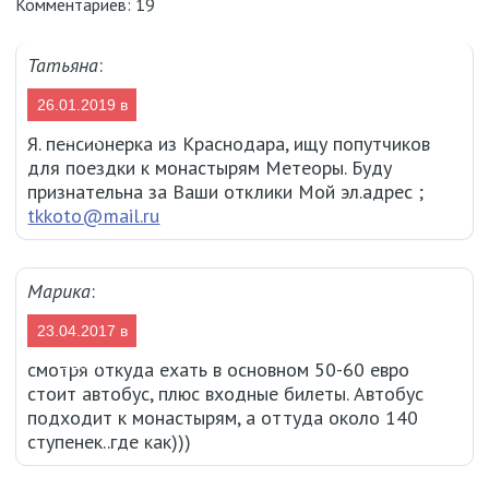
Комментариев: 19
Татьяна
:
26.01.2019 в
17:31
Я. пенсионерка из Краснодара, ищу попутчиков
для поездки к монастырям Метеоры. Буду
признательна за Ваши отклики Мой эл.адрес ;
tkkoto@mail.ru
Марика
:
23.04.2017 в
12:34
смотря откуда ехать в основном 50-60 евро
стоит автобус, плюс входные билеты. Автобус
подходит к монастырям, а оттуда около 140
ступенек..где как)))