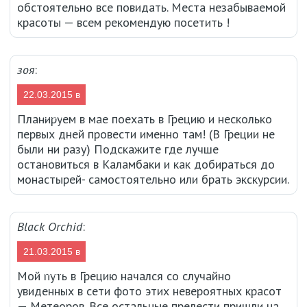
обстоятельно все повидать. Места незабываемой
красоты — всем рекомендую посетить !
зоя
:
22.03.2015 в
01:54
Планируем в мае поехать в Грецию и несколько
первых дней провести именно там! (В Греции не
были ни разу) Подскажите где лучше
остановиться в Каламбаки и как добираться до
монастырей- самостоятельно или брать экскурсии.
Black Orchid
:
21.03.2015 в
23:50
Мой путь в Грецию начался со случайно
увиденных в сети фото этих невероятных красот
— Метеоров. Все остальные прелести пришли на