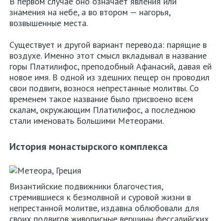
В первом случае оно означает явления или
знамения на небе, а во втором — нагорья,
возвышенные места.
Существует и другой вариант перевода: парящие в
воздухе. Именно этот смысл вкладывал в название
горы Платилифос, преподобный Афанасий, давая ей
новое имя. В одной из здешних пещер он проводил
свои подвиги, вознося непрестанные молитвы. Со
временем такое название было присвоено всем
скалам, окружающим Платилифос, а последнюю
стали именовать Большими Метеорами.
История монастырского комплекса
Византийские подвижники благочестия,
стремившиеся к безмолвной и суровой жизни в
непрестанной молитве, издавна облюбовали для
своих подвигов живописные вершины фессалийских