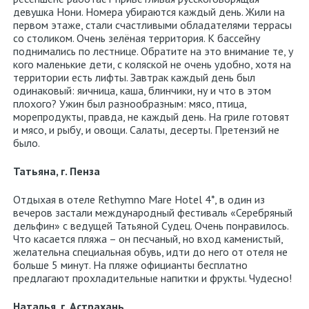
девушка Нони. Номера убираются каждый день. Жили на
первом этаже, стали счастливыми обладателями террасы
со столиком. Очень зелёная территория. К бассейну
поднимались по лестнице. Обратите на это внимание те, у
кого маленькие дети, с коляской не очень удобно, хотя на
территории есть лифты. Завтрак каждый день был
одинаковый: яичница, каша, блинчики, ну и что в этом
плохого? Ужин был разнообразным: мясо, птица,
морепродукты, правда, не каждый день. На гриле готовят
и мясо, и рыбу, и овощи. Салаты, десерты. Претензий не
было.
Татьяна, г. Пенза
Отдыхая в отеле Rethymno Mare Hotel 4*, в один из
вечеров застали международный фестиваль «Серебряный
дельфин» с ведущей Татьяной Судец. Очень понравилось.
Что касается пляжа – он песчаный, но вход каменистый,
желательна специальная обувь, идти до него от отеля не
больше 5 минут. На пляже официанты бесплатно
предлагают прохладительные напитки и фрукты. Чудесно!
Наталья, г. Астрахань