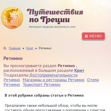
Интернет-журнал AnyGreece.com
МЕНЮ
Главная
Крит
Ретимно
Ретимно
Вы просматриваете раздел
Ретимно
,
расположенный в большом разделе
Крит
Подразделы:
Достопримечательности
Ретимно
Магазины и рестораны Ретимно
Отели
Ретимно
Транспорт Ретимно
В этой рубрике собраны статьи о Ретимно
Предлагаем также небольшой обзор, чтобы вы могли
составить общее представление о популярном у туристов