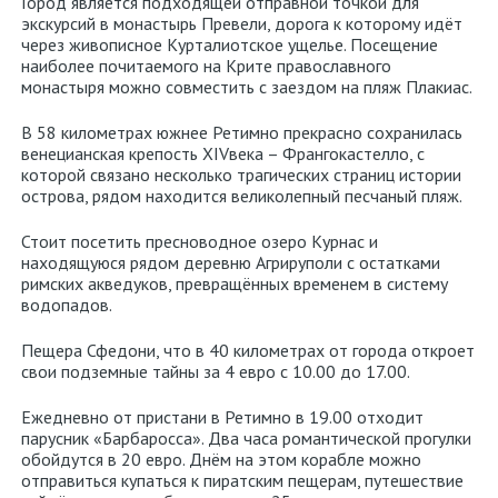
Город является подходящей отправной точкой для
экскурсий в монастырь Превели, дорога к которому идёт
через живописное Курталиотское ущелье. Посещение
наиболее почитаемого на Крите православного
монастыря можно совместить с заездом на пляж Плакиас.
В 58 километрах южнее Ретимно прекрасно сохранилась
венецианская крепость XIVвека – Франгокастелло, с
которой связано несколько трагических страниц истории
острова, рядом находится великолепный песчаный пляж.
Стоит посетить пресноводное озеро Курнас и
находящуюся рядом деревню Агрируполи с остатками
римских акведуков, превращённых временем в систему
водопадов.
Пещера Сфедони, что в 40 километрах от города откроет
свои подземные тайны за 4 евро с 10.00 до 17.00.
Ежедневно от пристани в Ретимно в 19.00 отходит
парусник «Барбаросса». Два часа романтической прогулки
обойдутся в 20 евро. Днём на этом корабле можно
отправиться купаться к пиратским пещерам, путешествие