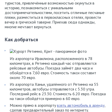
Крит
туристов, привлечённые возможностью окунуться в
историю, познакомиться с уникальными
Родос
достопримечательностями, посетить отличные песчаные
пляжи, разместиться в первоклассных отелях, провести
вечер в греческой таверне. Приехав сюда однажды,
Кос
многие мечтают вернуться.
Корфу
Как добраться
Аренда
авто
Из аэропорта Ираклиона, расположенного в 78
в
километрах, в Ретимно каждый час отправляются
Греции
рейсовые автобусы. Поездка займёт два часа и
обойдётся в 7,60 евро. Стоимость такси составит
около 70 евро.
Карта
Из аэропорта Ханьи, удалённого от Ретимно на 55
сайта
километров, автобусы отправляются с 5.30 утра.
Последний рейс в 23.30. Стоимость 6.20 евро. Поездка
О
на такси обойдётся примерно в 60 евро.
Можно прямо в аэропорту
взять автомобиль в аренду
,
нас
сделав предварительный заказ по интернету.