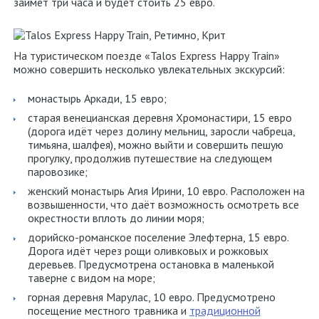
займёт три часа и будет стоить 25 евро.
На туристическом поезде «Talos Express Happy Train»
можно совершить несколько увлекательных экскурсий:
монастырь Аркади, 15 евро;
старая венецианская деревня Хромонастири, 15 евро
(дорога идёт через долину мельниц, заросли чабреца,
тимьяна, шалфея), можно выйти и совершить пешую
прогулку, продолжив путешествие на следующем
паровозике;
женский монастырь Агия Ирини, 10 евро. Расположен на
возвышенности, что даёт возможность осмотреть все
окрестности вплоть до линии моря;
дорийско-романское поселение Элефтерна, 15 евро.
Дорога идёт через рощи оливковых и рожковых
деревьев. Предусмотрена остановка в маленькой
таверне с видом на море;
горная деревня Марулас, 10 евро. Предусмотрено
посещение местного травника и
традиционной