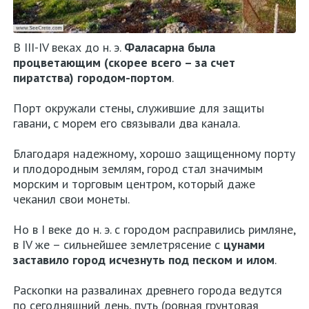
В III-IV веках до н. э.
Фаласарна была
процветающим (скорее всего – за счет
пиратства) городом-портом
.
Порт окружали стены, служившие для защиты
гавани, с морем его связывали два канала.
Благодаря надежному, хорошо защищенному порту
и плодородным землям, город стал значимым
морским и торговым центром, который даже
чеканил свои монеты.
Но в I веке до н. э. с городом расправились римляне,
в IV же – сильнейшее землетрясение с
цунами
заставило город исчезнуть под песком и илом
.
Раскопки на развалинах древнего города ведутся
по сегодняшний день, путь (ровная грунтовая