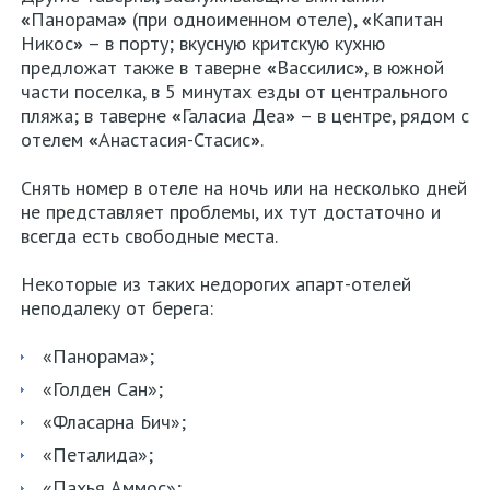
«
Панорама
»
(при одноименном отеле),
«
Капитан
Никос
»
– в порту; вкусную критскую кухню
предложат также в таверне
«
Вассилис
»
, в южной
части поселка, в 5 минутах езды от центрального
пляжа; в таверне
«
Галасиа Деа
»
– в центре, рядом с
отелем
«
Анастасия-Стасис
»
.
Снять номер в отеле на ночь или на несколько дней
не представляет проблемы, их тут достаточно и
всегда есть свободные места.
Некоторые из таких недорогих апарт-отелей
неподалеку от берега:
«Панорама»;
«Голден Сан»;
«Фласарна Бич»;
«Петалида»;
«Пахья Аммос»;