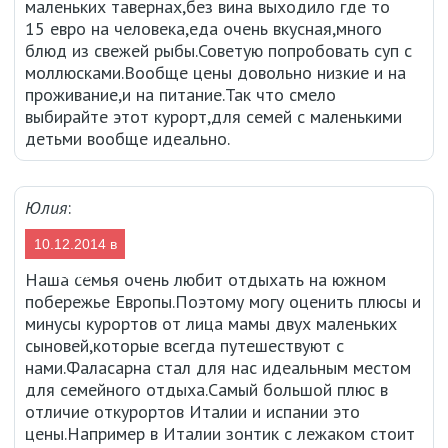
маленьких тавернах,без вина выходило где то
15 евро на человека,еда очень вкусная,много
блюд из свежей рыбы.Советую попробовать суп с
моллюсками.Вообще цены довольно низкие и на
проживание,и на питание.Так что смело
выбирайте этот курорт,для семей с маленькими
детьми вообще идеально.
Юлия
:
10.12.2014 в
15:25
Наша семья очень любит отдыхать на южном
побережье Европы.Поэтому могу оценить плюсы и
минусы курортов от лица мамы двух маленьких
сыновей,которые всегда путешествуют с
нами.Фаласарна стал для нас идеальным местом
для семейного отдыха.Самый большой плюс в
отличие откурортов Италии и испании это
цены.Например в Италии зонтик с лежаком стоит