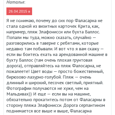
Наталья
:
26.04.2015 в
11:18
Я не понимаю, почему до сих пор Фаласарна не
стала одной из визитных карточек Крита, как,
например, пляж Элафонисси или бухта Баллос.
Попали мы туда, можно сказать, случайно —
разговорились в таверне с ребятами, которые
недавно там побывали. И вот что я вам скажу —
если вы боитесь ехать на арендованной машине в
бухту Баллос (там очень плохая грунтовая
дорога), отправляйтесь на пляж Фалосарна, не
пожалеете! Цвет воды — просто божественный,
бирюзово-лазурно-голубой. Пляж — очень
длинный и широкий, песочек светлый, приятный.
Фотографии получаются не хуже, чем на
Мальдивах)) И еще — если вы на машине,
обязательно прокатитесь потом от Фаласарны в
сторону пляжа Элафонисси. Дорога серпантином
поднимается все выше и выше, Фаласарна