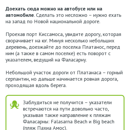
Доехать сюда можно на
автобусе
или на
Родос
автомобиле
. Сделать это несложно – нужно ехать
на запад по Новой национальной дороге.
Кос
Проехав порт Киссамоса, увидите дорогу, которая
Корфу
сворачивает на юг. Минуя несколько небольших
деревень, доезжайте до поселка Платанос, перед
Аренда
ним (а также в самом поселке) есть поворот с
авто
указателем, ведущий на Фаласарну.
в
Небольшой участок дороги от Платанаса – горный
Греции
серпантин, но дальше начинается ровная дорога,
проходящая вдоль берега.
Карта
сайта
Заблудиться не получится – указатели
встречаются на пути довольно часто,
О
указывая также направление к пляжам
нас
Фаласарны: Falasarna Beach и Big beach
(пляж Пахиа Амос).