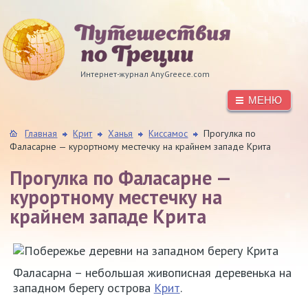
Интернет-журнал AnyGreece.com
МЕНЮ
Главная
Крит
Ханья
Киссамос
Прогулка по
Фаласарне — курортному местечку на крайнем западе Крита
Прогулка по Фаласарне —
курортному местечку на
крайнем западе Крита
Фаласарна – небольшая живописная деревенька на
западном берегу острова
Крит
.