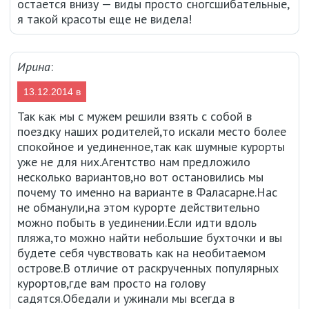
остается внизу — виды просто сногсшибательные,
я такой красоты еще не видела!
Ирина
:
13.12.2014 в
17:53
Так как мы с мужем решили взять с собой в
поездку наших родителей,то искали место более
спокойное и уединенное,так как шумные курорты
уже не для них.Агентство нам предложило
несколько вариантов,но вот остановились мы
почему то именно на варианте в Фаласарне.Нас
не обманули,на этом курорте действительно
можно побыть в уединении.Если идти вдоль
пляжа,то можно найти небольшие бухточки и вы
будете себя чувствовать как на необитаемом
острове.В отличие от раскрученных популярных
курортов,где вам просто на голову
садятся.Обедали и ужинали мы всегда в