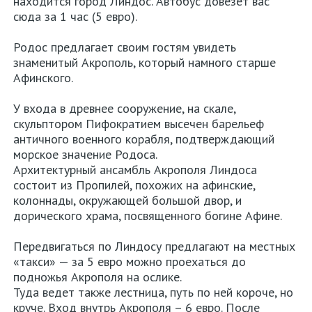
находится город Линдос. Автобус довезет вас
сюда за 1 час (5 евро).
Родос предлагает своим гостям увидеть
знаменитый Акрополь, который намного старше
Афинского.
У входа в древнее сооружение, на скале,
скульптором Пифократием высечен барельеф
античного военного корабля, подтверждающий
морское значение Родоса.
Архитектурный ансамбль Акрополя Линдоса
состоит из Пропилей, похожих на афинские,
колоннады, окружающей большой двор, и
дорического храма, посвященного богине Афине.
Передвигаться по Линдосу предлагают на местных
«такси» — за 5 евро можно проехаться до
подножья Акрополя на ослике.
Туда ведет также лестница, путь по ней короче, но
круче. Вход внутрь Акрополя – 6 евро. После