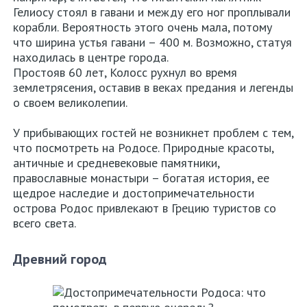
Гелиосу стоял в гавани и между его ног проплывали
корабли. Вероятность этого очень мала, потому
что ширина устья гавани – 400 м. Возможно, статуя
находилась в центре города.
Простояв 60 лет, Колосс рухнул во время
землетрясения, оставив в веках предания и легенды
о своем великолепии.
Аттика
У прибывающих гостей не возникнет проблем с тем,
Салоники
что посмотреть на Родосе. Природные красоты,
античные и средневековые памятники,
Крит
православные монастыри – богатая история, ее
щедрое наследие и достопримечательности
Родос
острова Родос привлекают в Грецию туристов со
всего света.
Кос
Древний город
Корфу
Аренда