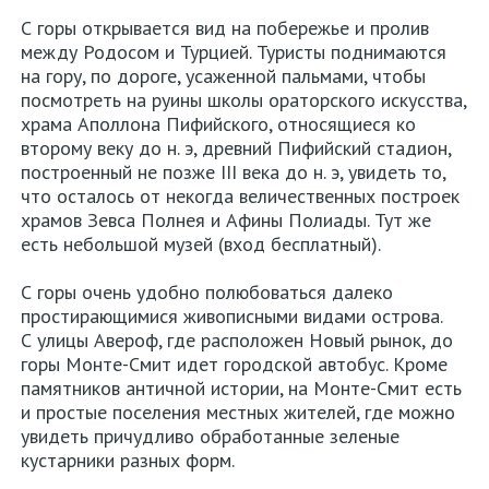
С горы открывается вид на побережье и пролив
между Родосом и Турцией. Туристы поднимаются
на гору, по дороге, усаженной пальмами, чтобы
посмотреть на руины школы ораторского искусства,
храма Аполлона Пифийского, относящиеся ко
второму веку до н. э, древний Пифийский стадион,
построенный не позже III века до н. э, увидеть то,
что осталось от некогда величественных построек
храмов Зевса Полнея и Афины Полиады. Тут же
есть небольшой музей (вход бесплатный).
С горы очень удобно полюбоваться далеко
простирающимися живописными видами острова.
С улицы Авероф, где расположен Новый рынок, до
горы Монте-Смит идет городской автобус. Кроме
памятников античной истории, на Монте-Смит есть
и простые поселения местных жителей, где можно
увидеть причудливо обработанные зеленые
кустарники разных форм.