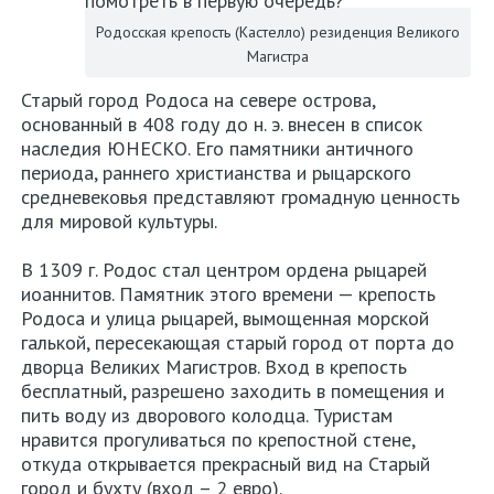
авто
Родосская крепость (Кастелло) резиденция Великого
в
Магистра
Греции
Старый город Родоса на севере острова,
основанный в 408 году до н. э. внесен в список
Карта
наследия ЮНЕСКО. Его памятники античного
периода, раннего христианства и рыцарского
сайта
средневековья представляют громадную ценность
для мировой культуры.
О
нас
В 1309 г. Родос стал центром ордена рыцарей
иоаннитов. Памятник этого времени — крепость
Контакты
Родоса и улица рыцарей, вымощенная морской
галькой, пересекающая старый город от порта до
Политика
дворца Великих Магистров. Вход в крепость
бесплатный, разрешено заходить в помещения и
конфиденциальности
пить воду из дворового колодца. Туристам
нравится прогуливаться по крепостной стене,
откуда открывается прекрасный вид на Старый
город и бухту (вход – 2 евро).