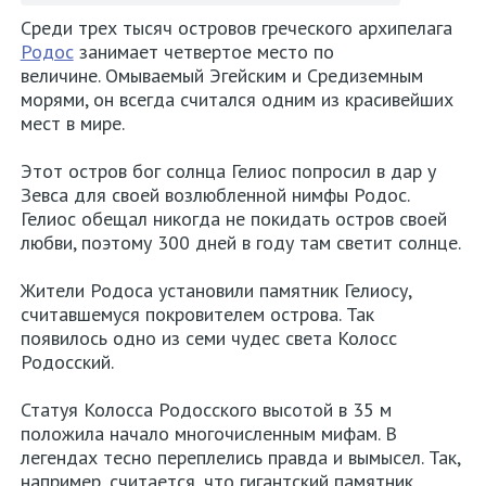
Среди трех тысяч островов греческого архипелага
Родос
занимает четвертое место по
величине. Омываемый Эгейским и Средиземным
морями, он всегда считался одним из красивейших
мест в мире.
Этот остров бог солнца Гелиос попросил в дар у
Зевса для своей возлюбленной нимфы Родос.
Гелиос обещал никогда не покидать остров своей
любви, поэтому 300 дней в году там светит солнце.
Жители Родоса установили памятник Гелиосу,
считавшемуся покровителем острова. Так
появилось одно из семи чудес света Колосс
Родосский.
Статуя Колосса Родосского высотой в 35 м
положила начало многочисленным мифам. В
легендах тесно переплелись правда и вымысел. Так,
например, считается, что гигантский памятник