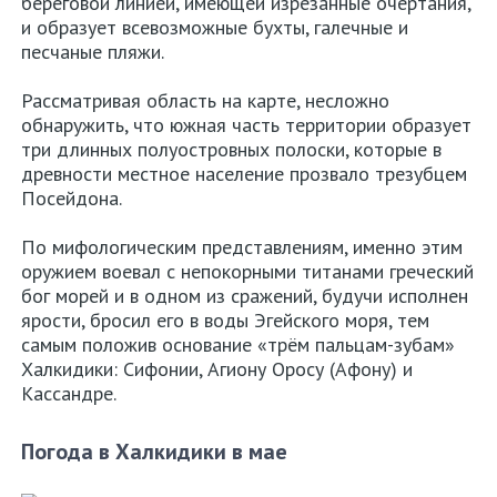
береговой линией, имеющей изрезанные очертания,
Аттика
и образует всевозможные бухты, галечные и
песчаные пляжи.
Салоники
Рассматривая область на карте, несложно
Крит
обнаружить, что южная часть территории образует
три длинных полуостровных полоски, которые в
Родос
древности местное население прозвало трезубцем
Посейдона.
Кос
По мифологическим представлениям, именно этим
Корфу
оружием воевал с непокорными титанами греческий
бог морей и в одном из сражений, будучи исполнен
ярости, бросил его в воды Эгейского моря, тем
Аренда
самым положив основание «трём пальцам-зубам»
авто
Халкидики: Сифонии, Агиону Оросу (Афону) и
в
Кассандре.
Греции
Погода в Халкидики в мае
Карта