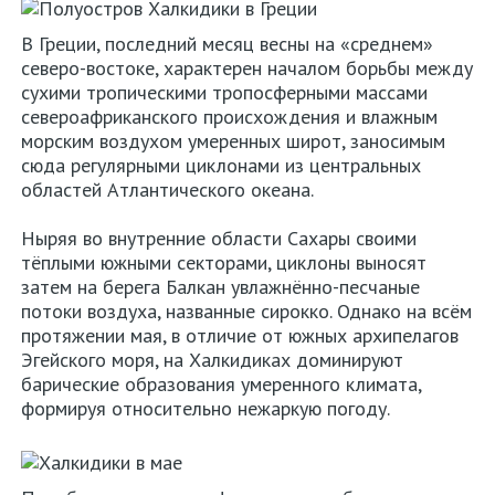
сайта
В Греции, последний месяц весны на «среднем»
О
северо-востоке, характерен началом борьбы между
сухими тропическими тропосферными массами
нас
североафриканского происхождения и влажным
морским воздухом умеренных широт, заносимым
Контакты
сюда регулярными циклонами из центральных
областей Атлантического океана.
Политика
конфиденциальности
Ныряя во внутренние области Сахары своими
тёплыми южными секторами, циклоны выносят
затем на берега Балкан увлажнённо-песчаные
потоки воздуха, названные сирокко. Однако на всём
протяжении мая, в отличие от южных архипелагов
Эгейского моря, на Халкидиках доминируют
барические образования умеренного климата,
формируя относительно нежаркую погоду.