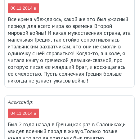
06.11.2014 в
07:57
Все время убеждаюсь, какой же это был ужасный
период для всего мира во времена Второй
мировой войны! И какая мужественная страна, эта
маленькая Греция, так стойко сопротивлялась
итальянским захватчикам, что они не смогли в
одиночку с ней справиться! Когда-то, в школе, я
читала книгу о греческой девушке-связной, про
которую писал ее младший брат, и восхищалась
ее смелостью. Пусть солнечная Греция больше
никогда не узнает ужасов войны!
Александр
:
04.11.2014 в
20:41
Был 2 года назад в Греции,как раз в Салониках,и
увидел военный парад в живую.Только позже
узнал что это за праздник,был приятно