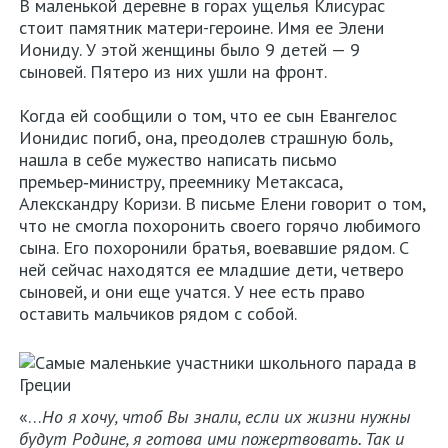
В маленькой деревне в горах ущелья Клисурас
стоит памятник матери-героине. Имя ее Элени
Иониду. У этой женщины было 9 детей — 9
сыновей. Пятеро из них ушли на фронт.
Когда ей сообщили о том, что ее сын Евангелос
Ионидис погиб, она, преодолев страшную боль,
нашла в себе мужество написать письмо
премьер‑министру, преемнику Метаксаса,
Алекскандру Коризи. В письме Елени говорит о том,
что не смогла похоронить своего горячо любимого
сына. Его похоронили братья, воевавшие рядом. С
ней сейчас находятся ее младшие дети, четверо
сыновей, и они еще учатся. У нее есть право
оставить мальчиков рядом с собой.
«…
Но я хочу, чтоб Вы знали, если их жизни нужны
будут Родине, я готова ими пожертвовать. Так и