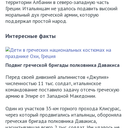
территории Албании в северо‑западную часть
Греции. Итальянцам не удалось подавить высокий
моральный дух греческой армии, которую
поддержал простой народ.
Интересные факты
Подвиг греческой бригады полковника Давакиса
Перед своей дивизией альпинистов «Джулия»
численностью 11 тыс. солдат, итальянское
командование поставило задачу отсечь греческую
армию в Эпире от Западной Македонии.
Один из участков 35‑км горного прохода Клисурас,
через который продвигались итальянцы, обороняла
греческая бригада полковника Давакиса,
насчитывавшая всего 2 тыс. солдат. Им удалось не