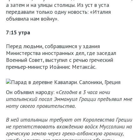
а затем и на улицы столицы. Из уст в уста
Греции
передавали только одну новость: «Италия
объявила нам войну».
Карта
сайта
7:15 утра
О
Перед людьми, собравшимся у здания
Министерства иностранных дел, где заседал
нас
Военный Совет, выступил с речью греческий
премьер‑министр Иоа́ннис Метакса́с.
Контакты
Политика
конфиденциальности
Он объявил народу: «
Сегодня в 3 часа ночи
итальянский посол Эммануил Грацци предъявил мне
ноту своего правительства.
В ней итальянцы требуют от Королевства Греции
не препятствовать вхождению войск Муссолини на
греческую землю через греко‑албанскую границу,