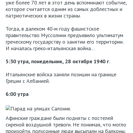
уже более 70 лет в этот день вспоминают событие,
которое считается одним из самых доблестных и
патриотических в жизни страны.
Тогда, в далеком 40‑м году фашистское
Аттика
правительство Муссолини предъявило ультиматум
греческому государству о занятии его территории.
Салоники
И началась греко‑итальянская война…
Крит
5:30 утра, понедельник, 28 октября 1940 г
.
Родос
Итальянские войска заняли позиции на границе
Греции с Албанией.
Кос
6:00 утра
Корфу
Аренда
Афинские граждане были подняты с постелей
авто
сиреной воздушной тревоги. Не понимая, что могло
в
произойти, полусонные люди высыпали на балконы,