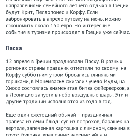
направлениями семейного летнего отдыха в Греции
Салоники
будут Крит, Пеллопонес и Корфу. Если
забронировать в апреле путевку на июнь, можно
Крит
сэкономить около 150 евро. Но интересные
события в туризме происходят в Греции уже сейчас.
Родос
Пасха
Кос
12 апреля в Греции праздновали Пасху. В разных
Корфу
регионах страны праздник отметили по своему: на
Корфу субботним утром бросались глиняными
Аренда
горшками, в Монемвасье сжигали чучело Иуды, на
Хиосе состоялась знаменитая битва фейерверков, а
авто
в Леонидио запусти в небо воздушные шары. Эти и
в
другие традиции исполняются из года в год.
Греции
Еще один ежегодный обычай – праздничная
Карта
трапеза из семи блюд: суп из потрохов, барашек на
вертеле, запеченная картошка с лимоном, свинина в
сайта
соусе, булочка, крашенные вареные яйца и