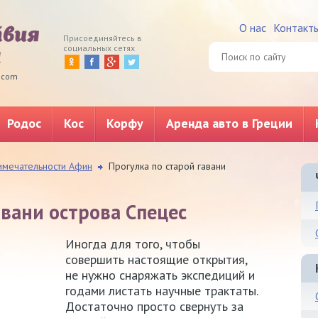
О нас
Контакт
Присоединяйтесь в
социальных сетях
.com
Родос
Кос
Корфу
Аренда авто в Греции
имечательности Афин
Прогулка по старой гавани
авани острова Спецес
Иногда для того, чтобы
совершить настоящие открытия,
не нужно снаряжать экспедиций и
годами листать научные трактаты.
Достаточно просто свернуть за