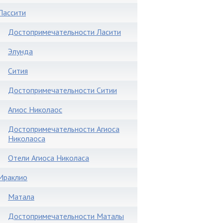
Лассити
Достопримечательности Ласити
Элунда
Сития
Достопримечательности Ситии
Агиос Николаос
Достопримечательности Агиоса
Николаоса
Отели Агиоса Николаса
Ираклио
Матала
Достопримечательности Маталы