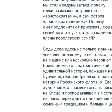
мы стали задумываться, почему
греки называют островитян
«аристократами», а сам остров
«аристократическим»? Почему
они предпочитают приезжать сюда
семейного отпуска, а для свадеб
члены королевских семей?
Ведь дело здесь не только в уник
уникален по-своему, и не только в
на машине или несколько часов от
большое место в патриотической г
удивительной истории, лежащая на
Бубулине, героине Греческого вос
истории Российского флота, о Еле
художнице, о знаменитом английс
на Спеце и преподававшем в местно
незримо переходит от поколения 
семейным традициям и большим це