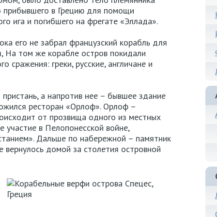
о прибывшего в Грецию для помощи
го ига и погибшего на фрегате «Эллада».
пока его не забрал французский корабль для
, На том же корабле остров покидали
о сражения: греки, русские, англичане и
 пристань, а напротив нее – бывшее здание
ложился ресторан «Орлоф». Орлоф –
роисходит от прозвища одного из местных
е участие в Пелопонесской войне,
станием». Дальше по набережной – памятник
не вернулось домой за столетия островной