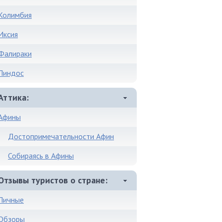
Колимбия
Иксия
Фалираки
Линдос
Аттика
Афины
Достопримечательности Афин
Собираясь в Афины
Отзывы туристов о стране
Личные
Обзоры