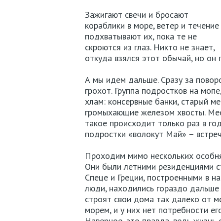
Зажигают свечи и бросают
кораблики в море, ветер и течение
подхватывают их, пока те не
скроются из глаз. Никто не знает,
откуда взялся этот обычай, но он
А мы идем дальше. Сразу за повор
грохот. Группа подростков на мопе
хлам: консервные банки, старый м
громыхающие железом хвосты. Мес
такое происходит только раз в го
подростки «волокут Май» – встр
Проходим мимо нескольких особня
Они были летними резиденциями с
Спеце и Греции, построенными в на
люди, находились гораздо дальше 
строят свои дома так далеко от мо
морем, и у них нет потребности ег
Наверное, это правда, ведь жизнь 