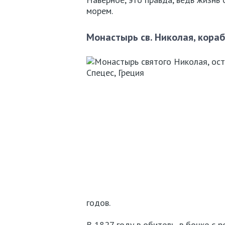
морем.
Монастырь св. Николая, кора
годов.
В 1827 году в обитель, в бочке с