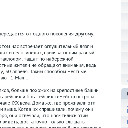
 передается от одного поколения другому.
отом нас встречает оглушительный лязг и
дах и велосипедах, привязав к ним разный
еталлолом, тащат по набережной
тные жители не обращают внимания, ведь
ду, 30 апреля. Таким способом местные
ечают 1 Мая…
ков, больше похожих на крепостные башни.
тарейших и богатейших семейств острова
чале IXX века. Дома же, где проживали эти
и выше. Когда их спрашивали, почему они
ря, они отвечали, что насытились этим
о видеть, достаточно только слышать.
островитян с раннего детства была связана с