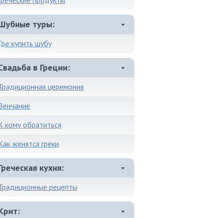
Греческие продукты
Шубные туры
Где купить шубу
Свадьба в Греции
Традиционная церемония
Венчание
К кому обратиться
Как женятся греки
Греческая кухня
Традиционные рецепты
Крит