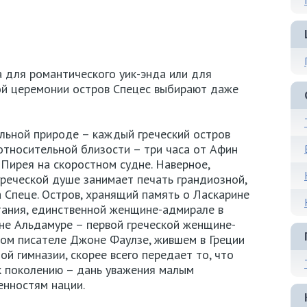
 для романтического уик-энда или для
ной церемонии остров Спецес выбирают даже
альной природе – каждый греческий остров
 относительной близости – три часа от Афин
 Пирея на скоростном судне. Наверное,
реческой душе занимает печать грандиозной,
 Спеце. Остров, хранящий память о Ласкарине
стания, единственной женщине-адмирале в
не Альдамуре – первой греческой женщине-
ком писателе Джоне Фаулзе, жившем в Греции
й гимназии, скорее всего передает то, что
к поколению – дань уважения малым
нностям нации.