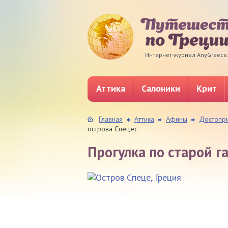
Интернет-журнал AnyGreece
Аттика
Салоники
Крит
Главная
Аттика
Афины
Достопр
острова Спецес
Прогулка по старой г