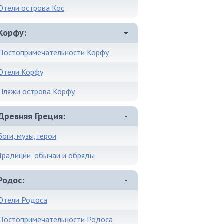
Отели острова Кос
Корфу
Достопримечательности Корфу
Отели Корфу
Пляжи острова Корфу
Древняя Греция
Боги, музы, герои
Традиции, обычаи и обряды
Родос
Отели Родоса
Достопримечательности Родоса